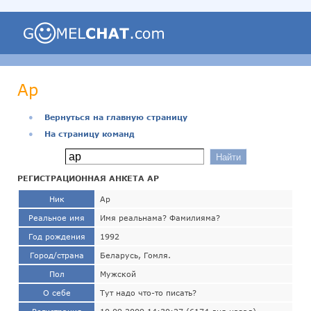
Ар
●
Вернуться на главную страницу
●
На страницу команд
РЕГИСТРАЦИОННАЯ АНКЕТА АР
Ник
Ар
Реальное имя
Имя реальнама? Фамилияма?
Год рождения
1992
Город/страна
Беларусь, Гомля.
Пол
Мужской
О себе
Тут надо что-то писать?