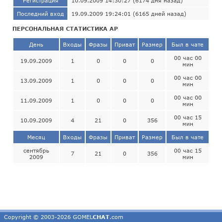
Регистрация
10.09.2009 14:30:27 (6174 дня назад)
Последний вход
19.09.2009 19:24:01 (6165 дней назад)
ПЕРСОНАЛЬНАЯ СТАТИСТИКА АР
День
Входы
Фразы
Приват
Размер
Был в чате
00 час 00
19.09.2009
1
0
0
0
мин
00 час 00
13.09.2009
1
0
0
0
мин
00 час 00
11.09.2009
1
0
0
0
мин
00 час 15
10.09.2009
4
21
0
356
мин
Месяц
Входы
Фразы
Приват
Размер
Был в чате
сентябрь
00 час 15
7
21
0
356
2009
мин
Copyright © 2003-2026 GOMEL
CHAT
.com