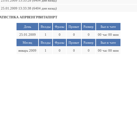
25.01.2009 13:33:28 (6404 дня назад)
25.01.2009 13:33:38 (6404 дня назад)
АТИСТИКА АПРВЕНГРВИТАПНРТ
День
Входы
Фразы
Приват
Размер
Был в чате
25.01.2009
1
0
0
0
00 час 00 мин
Месяц
Входы
Фразы
Приват
Размер
Был в чате
январь 2009
1
0
0
0
00 час 00 мин