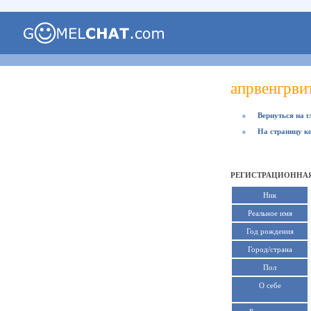
апрвенгрви
●
Вернуться на 
●
На страницу к
РЕГИСТРАЦИОННАЯ
Ник
Реальное имя
Год рождения
Город/страна
Пол
О себе