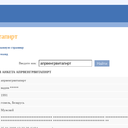
тапнрт
главную страницу
оманд
Введите ник:
 АНКЕТА АПРВЕНГРВИТАПНРТ
апрвенгрвитапнрт
вадим *****
1991
гомель, Беларусь
Мужской
****************************** ****************************** ************
****************************** ****************************** **