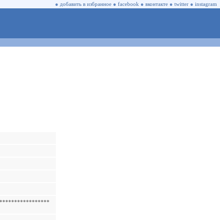
●
добавить в избранное
●
facebook
●
вконтакте
●
twitter
●
instagram
******************