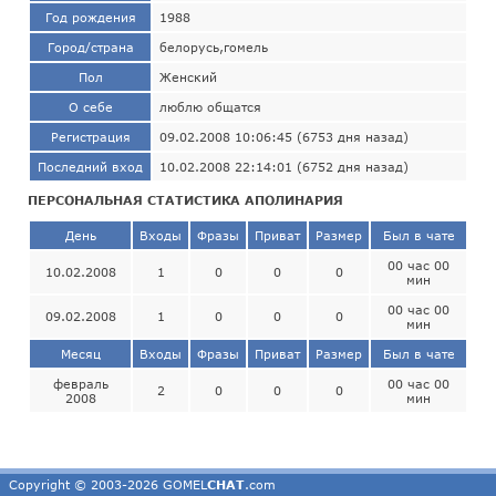
Год рождения
1988
Город/страна
белорусь,гомель
Пол
Женский
О себе
люблю общатся
Регистрация
09.02.2008 10:06:45 (6753 дня назад)
Последний вход
10.02.2008 22:14:01 (6752 дня назад)
ПЕРСОНАЛЬНАЯ СТАТИСТИКА АПОЛИНАРИЯ
День
Входы
Фразы
Приват
Размер
Был в чате
00 час 00
10.02.2008
1
0
0
0
мин
00 час 00
09.02.2008
1
0
0
0
мин
Месяц
Входы
Фразы
Приват
Размер
Был в чате
февраль
00 час 00
2
0
0
0
2008
мин
Copyright © 2003-2026 GOMEL
CHAT
.com