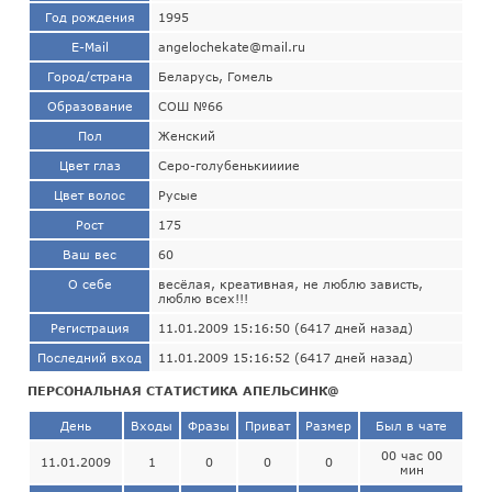
Год рождения
1995
E-Mail
angelochekate@mail.ru
Город/страна
Беларусь, Гомель
Образование
СОШ №66
Пол
Женский
Цвет глаз
Серо-голубенькиииие
Цвет волос
Русые
Рост
175
Ваш вес
60
О себе
весёлая, креативная, не люблю зависть,
люблю всех!!!
Регистрация
11.01.2009 15:16:50 (6417 дней назад)
Последний вход
11.01.2009 15:16:52 (6417 дней назад)
ПЕРСОНАЛЬНАЯ СТАТИСТИКА АПЕЛЬСИНК@
День
Входы
Фразы
Приват
Размер
Был в чате
00 час 00
11.01.2009
1
0
0
0
мин