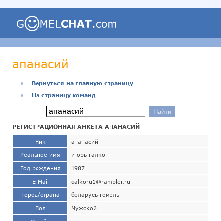
апанасий
●
Вернуться на главную страницу
●
На страницу команд
РЕГИСТРАЦИОННАЯ АНКЕТА АПАНАСИЙ
Ник
апанасий
Реальное имя
игорь галко
Год рождения
1987
E-Mail
galkoru1@rambler.ru
Город/страна
беларусь гомель
Пол
Мужской