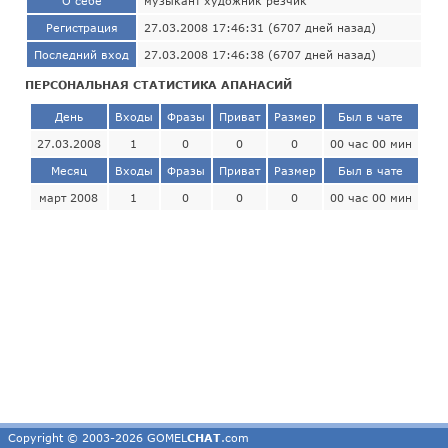
О себе
музыкант художник резчик
Регистрация
27.03.2008 17:46:31 (6707 дней назад)
Последний вход
27.03.2008 17:46:38 (6707 дней назад)
ПЕРСОНАЛЬНАЯ СТАТИСТИКА АПАНАСИЙ
День
Входы
Фразы
Приват
Размер
Был в чате
27.03.2008
1
0
0
0
00 час 00 мин
Месяц
Входы
Фразы
Приват
Размер
Был в чате
март 2008
1
0
0
0
00 час 00 мин
Copyright © 2003-2026 GOMEL
CHAT
.com