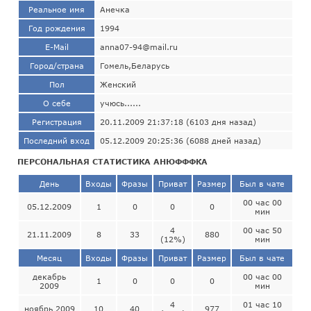
Реальное имя
Анечка
Год рождения
1994
E-Mail
anna07-94@mail.ru
Город/страна
Гомель,Беларусь
Пол
Женский
О себе
учюсь......
Регистрация
20.11.2009 21:37:18 (6103 дня назад)
Последний вход
05.12.2009 20:25:36 (6088 дней назад)
ПЕРСОНАЛЬНАЯ СТАТИСТИКА АНЮФФФКА
День
Входы
Фразы
Приват
Размер
Был в чате
00 час 00
05.12.2009
1
0
0
0
мин
4
00 час 50
21.11.2009
8
33
880
(12%)
мин
Месяц
Входы
Фразы
Приват
Размер
Был в чате
декабрь
00 час 00
1
0
0
0
2009
мин
4
01 час 10
ноябрь 2009
10
40
977