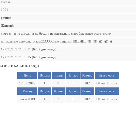
ане4ка
1991
речица
Женский
я это я... я не ангел... я не бес... я не идеальна... я вообще выше всего этого
прикольные девчонки и клаССССССные пацаны ПИШИЦЕ!!!!!!!!!!)))))))))))
17.07.2009 11:59:11 (6232 дня назад)
17.07.2009 11:59:15 (6232 дня назад)
АТИСТИКА АНЮТКА)))
День
Входы
Фразы
Приват
Размер
Был в чате
17.07.2009
1
7
0
102
00 час 05 мин
Месяц
Входы
Фразы
Приват
Размер
Был в чате
июль 2009
1
7
0
102
00 час 05 мин