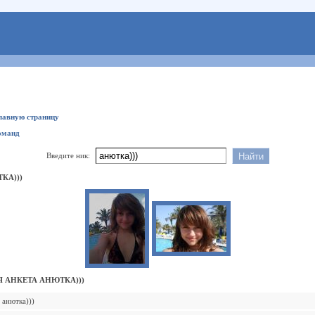
главную страницу
оманд
Введите ник:
КА)))
 АНКЕТА АНЮТКА)))
анютка)))