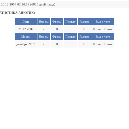
20.12.2007 02:20:09 (6805 дней назад)
АТИСТИКА АНЮТИК)
День
Входы
Фразы
Приват
Размер
Был в чате
20.12.2007
2
0
0
0
00 час 00 мин
Месяц
Входы
Фразы
Приват
Размер
Был в чате
декабрь 2007
2
0
0
0
00 час 00 мин