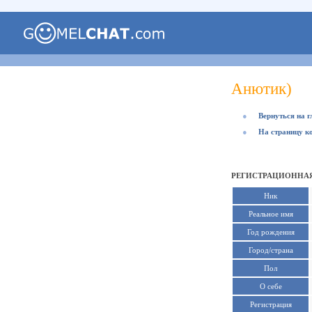
Анютик)
●
Вернуться на 
●
На страницу к
РЕГИСТРАЦИОННАЯ
Ник
Реальное имя
Год рождения
Город/страна
Пол
О себе
Регистрация