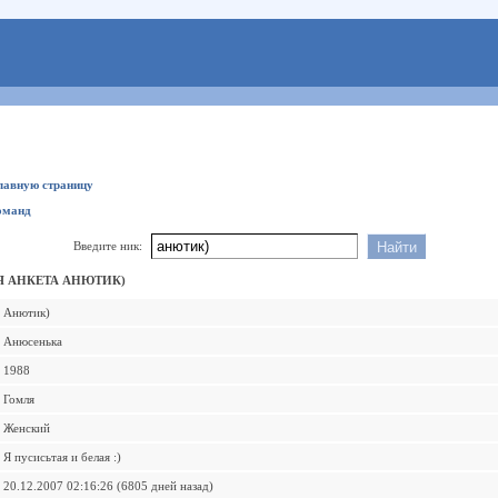
главную страницу
оманд
Введите ник:
 АНКЕТА АНЮТИК)
Анютик)
Анюсенька
1988
Гомля
Женский
Я пусисьтая и белая :)
20.12.2007 02:16:26 (6805 дней назад)