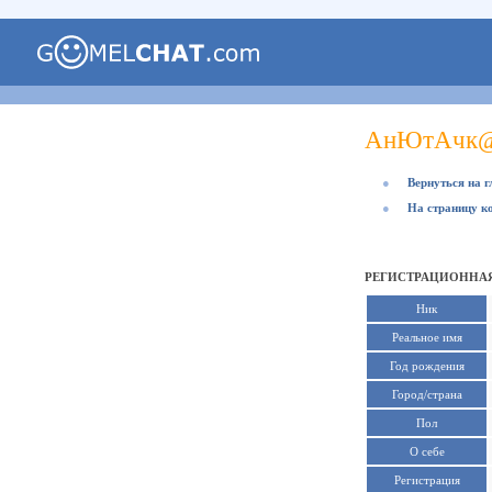
АнЮтАчк
●
Вернуться на 
●
На страницу к
РЕГИСТРАЦИОННАЯ
Ник
Реальное имя
Год рождения
Город/страна
Пол
О себе
Регистрация