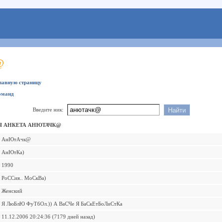
@
главную страницу
оманд
Введите ник:
 АНКЕТА АНЮТАЧК@
АнЮтАчк@
АнЮтКа)
1990
РоССия.. МоСкВа)
Женский
Я ЛюБлЮ ФуТбОл.)) А ВаСЧе Я БаСкЕтБоЛиСтКа
11.12.2006 20:24:36 (7179 дней назад)