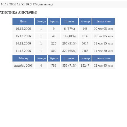
16.12.2006 12:53:16 (7174 дня назад)
АТИСТИКА АНЮТАЧК@
День
Входы
Фразы
Приват
Размер
Был в чате
16.12.2006
1
9
6 (67%)
148
00 час 05 мин
15.12.2006
1
40
16 (40%)
614
00 час 05 мин
14.12.2006
1
225
205 (91%)
5017
01 час 15 мин
11.12.2006
1
509
329 (65%)
9468
01 час 20 мин
Месяц
Входы
Фразы
Приват
Размер
Был в чате
декабрь 2006
4
783
556 (71%)
15247
02 час 45 мин