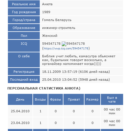
Реальное имя
Анюта
Год рождения
1989
Город/страна
Гомель Беларусь
Образование
инжинер-строитель
Пол
Женский
ICQ
594547178
(
)
https://wwp.icq.com/594547178
О себе
Библия учит любить, камасутра обьясняет
как, будильник говорит восколько, а
органайзер напоминает когда)))))
Регистрация
18.11.2009 13:57:19 (6106 дней назад)
Последний вход
25.04.2010 13:04:52 (5948 дней назад)
ПЕРСОНАЛЬНАЯ СТАТИСТИКА АНЮТА)
Был в
День
Входы
Фразы
Приват
Размер
чате
00 час 00
25.04.2010
1
0
0
0
мин
00 час 00
23.04.2010
1
0
0
0
мин