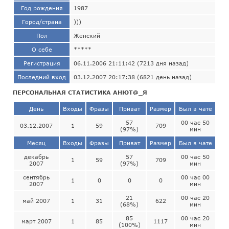
Год рождения
1987
Город/страна
)))
Пол
Женский
О себе
*****
Регистрация
06.11.2006 21:11:42 (7213 дня назад)
Последний вход
03.12.2007 20:17:38 (6821 день назад)
ПЕРСОНАЛЬНАЯ СТАТИСТИКА АНЮТ@_Я
День
Входы
Фразы
Приват
Размер
Был в чате
57
00 час 50
03.12.2007
1
59
709
(97%)
мин
Месяц
Входы
Фразы
Приват
Размер
Был в чате
декабрь
57
00 час 50
1
59
709
2007
(97%)
мин
сентябрь
00 час 00
1
0
0
0
2007
мин
21
00 час 20
май 2007
1
31
622
(68%)
мин
85
00 час 20
март 2007
1
85
1117
(100%)
мин