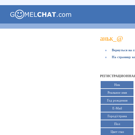
аньк_@
●
Вернуться на 
●
На страницу к
РЕГИСТРАЦИОННАЯ
Ник
Реальное имя
Год рождения
E-Mail
Город/страна
Пол
Цвет глаз