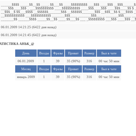
______$$$$ _____$$__$$ ____. $$___$$ ____$$$$$$$$$ ___$$$ ____$$$ __$$$______$
____$$$____$$$ _ ___$$$$$$$$$$ ____$$$$$$$$$$ ____$$$____$$$ ____$$$____$$ $ 
__$$$__$ $$___$$$$ __$$$$$$_______$$$ __$$$$$$_______$$$ __$$$__$$ $___$$$$ _
__$$$$$$$$$$$ ___$$$$$$$$$$$ _______$$$____ _______$$$___ _ _______$$$____ __
_______$$ ______$$$$ _____$$__$$ ____.$$___$$ ___ _$$$$$$$$$ ___$$$ ____$$$ __
06.01.2009 14:21:25 (6422 дня назад)
06.01.2009 14:21:45 (6422 дня назад)
АТИСТИКА АНЬК_@
День
Входы
Фразы
Приват
Размер
Был в чате
06.01.2009
1
39
35 (90%)
316
00 час 50 мин
Месяц
Входы
Фразы
Приват
Размер
Был в чате
январь 2009
1
39
35 (90%)
316
00 час 50 мин