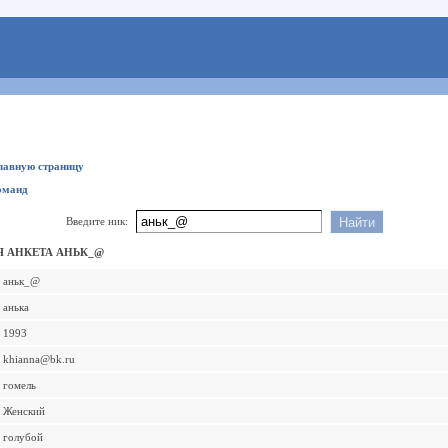
главную страницу
оманд
Введите ник:
 АНКЕТА АНЬК_@
аньк_@
анька
1993
khianna@bk.ru
гомель
Женский
голубой