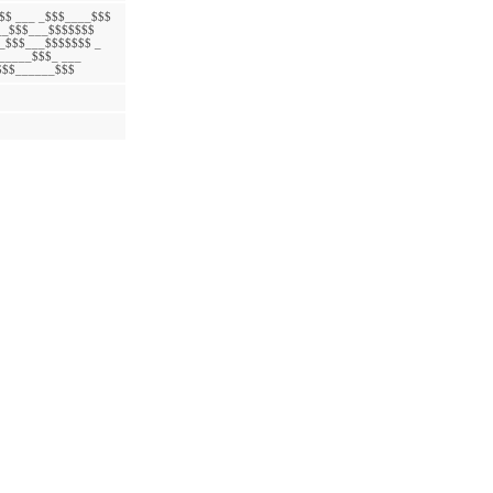
$$ ___ _$$$____$$$
__$$$___$$$$$$$
_$$$___$$$$$$$ _
_____$$$_ ___
$$$______$$$