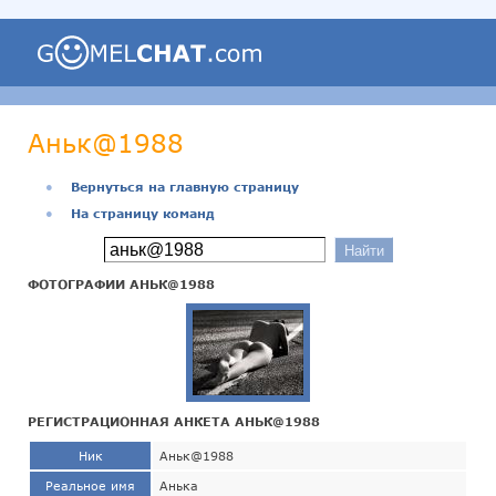
Аньк@1988
●
Вернуться на главную страницу
●
На страницу команд
ФОТОГРАФИИ АНЬК@1988
РЕГИСТРАЦИОННАЯ АНКЕТА АНЬК@1988
Ник
Аньк@1988
Реальное имя
Анька