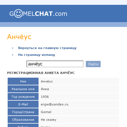
Анчёус
●
Вернуться на главную страницу
●
На страницу команд
РЕГИСТРАЦИОННАЯ АНКЕТА АНЧЁУС
Ник
Анчёус
Реальное имя
Янка
Год рождения
1936
E-Mail
ergw@yandex.ru
Город/страна
Gomel
Образование
Не скажу