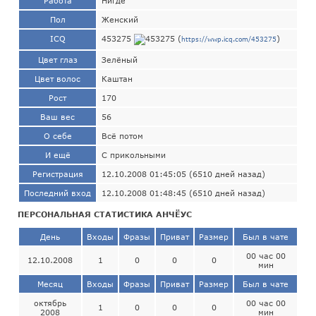
Работа
Нигде
Пол
Женский
ICQ
453275
(
)
https://wwp.icq.com/453275
Цвет глаз
Зелёный
Цвет волос
Каштан
Рост
170
Ваш вес
56
О себе
Всё потом
И ещё
С прикольными
Регистрация
12.10.2008 01:45:05 (6510 дней назад)
Последний вход
12.10.2008 01:48:45 (6510 дней назад)
ПЕРСОНАЛЬНАЯ СТАТИСТИКА АНЧЁУС
День
Входы
Фразы
Приват
Размер
Был в чате
00 час 00
12.10.2008
1
0
0
0
мин
Месяц
Входы
Фразы
Приват
Размер
Был в чате
октябрь
00 час 00
1
0
0
0
2008
мин