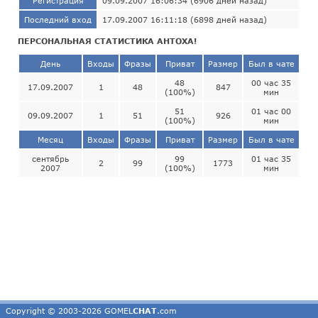
Регистрация
09.09.2007 16:06:34 (6906 дней назад)
Последний вход
17.09.2007 16:11:18 (6898 дней назад)
ПЕРСОНАЛЬНАЯ СТАТИСТИКА АНТОХА!
День
Входы
Фразы
Приват
Размер
Был в чате
48
00 час 35
17.09.2007
1
48
847
(100%)
мин
51
01 час 00
09.09.2007
1
51
926
(100%)
мин
Месяц
Входы
Фразы
Приват
Размер
Был в чате
сентябрь
99
01 час 35
2
99
1773
2007
(100%)
мин
Copyright © 2003-2026 GOMEL
CHAT
.com