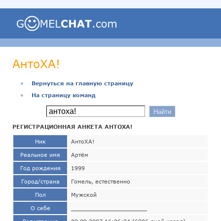
АнтоХА!
●
Вернуться на главную страницу
●
На страницу команд
РЕГИСТРАЦИОННАЯ АНКЕТА АНТОХА!
Ник
АнтоХА!
Реальное имя
Артём
Год рождения
1999
Город/страна
Гомель, естественно
Пол
Мужской
О себе
______________________