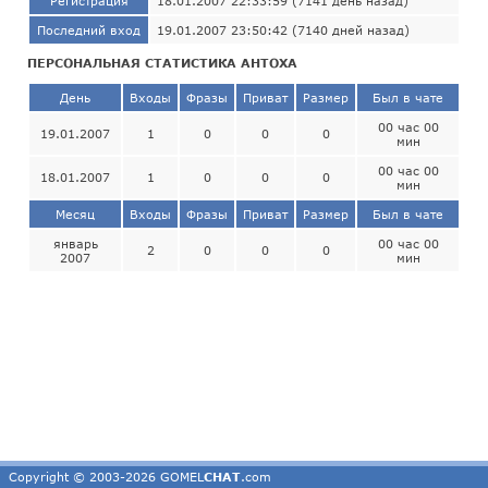
Регистрация
18.01.2007 22:33:59 (7141 день назад)
Последний вход
19.01.2007 23:50:42 (7140 дней назад)
ПЕРСОНАЛЬНАЯ СТАТИСТИКА АНТОХА
День
Входы
Фразы
Приват
Размер
Был в чате
00 час 00
19.01.2007
1
0
0
0
мин
00 час 00
18.01.2007
1
0
0
0
мин
Месяц
Входы
Фразы
Приват
Размер
Был в чате
январь
00 час 00
2
0
0
0
2007
мин
Copyright © 2003-2026 GOMEL
CHAT
.com