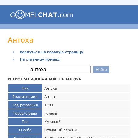
Антоха
●
Вернуться на главную страницу
●
На страницу команд
РЕГИСТРАЦИОННАЯ АНКЕТА АНТОХА
Ник
Антоха
Реальное имя
Антон
Год рождения
1989
Город/страна
Гомель
Пол
Мужской
О себе
Отличный парень!