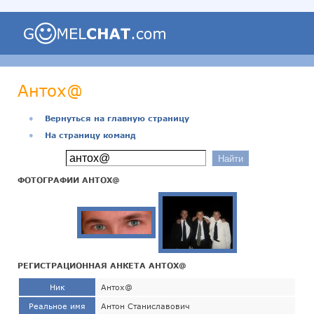
Антох@
●
Вернуться на главную страницу
●
На страницу команд
ФОТОГРАФИИ АНТОХ@
РЕГИСТРАЦИОННАЯ АНКЕТА АНТОХ@
Ник
Антох@
Реальное имя
Антон Станиславович