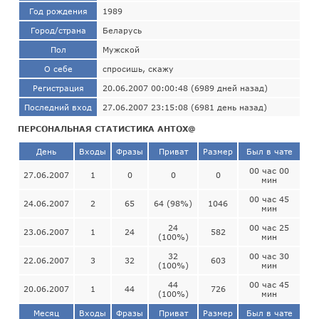
Год рождения
1989
Город/страна
Беларусь
Пол
Мужской
О себе
спросишь, скажу
Регистрация
20.06.2007 00:00:48 (6989 дней назад)
Последний вход
27.06.2007 23:15:08 (6981 день назад)
ПЕРСОНАЛЬНАЯ СТАТИСТИКА АНТОХ@
День
Входы
Фразы
Приват
Размер
Был в чате
00 час 00
27.06.2007
1
0
0
0
мин
00 час 45
24.06.2007
2
65
64 (98%)
1046
мин
24
00 час 25
23.06.2007
1
24
582
(100%)
мин
32
00 час 30
22.06.2007
3
32
603
(100%)
мин
44
00 час 45
20.06.2007
1
44
726
(100%)
мин
Месяц
Входы
Фразы
Приват
Размер
Был в чате