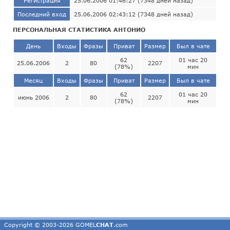
Регистрация
25.06.2006 01:46:27 (7348 дней назад)
Последний вход
25.06.2006 02:43:12 (7348 дней назад)
ПЕРСОНАЛЬНАЯ СТАТИСТИКА АНТОНИО
День
Входы
Фразы
Приват
Размер
Был в чате
62
01 час 20
25.06.2006
2
80
2207
(78%)
мин
Месяц
Входы
Фразы
Приват
Размер
Был в чате
62
01 час 20
июнь 2006
2
80
2207
(78%)
мин
Copyright © 2003-2026 GOMEL
CHAT
.com