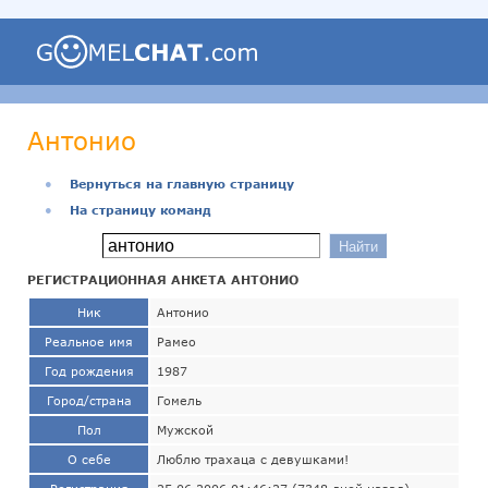
Антонио
●
Вернуться на главную страницу
●
На страницу команд
РЕГИСТРАЦИОННАЯ АНКЕТА АНТОНИО
Ник
Антонио
Реальное имя
Рамео
Год рождения
1987
Город/страна
Гомель
Пол
Мужской
О себе
Люблю трахаца с девушками!