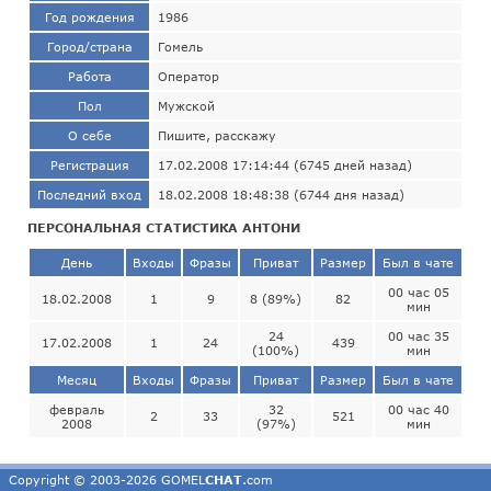
Год рождения
1986
Город/страна
Гомель
Работа
Оператор
Пол
Мужской
О себе
Пишите, расскажу
Регистрация
17.02.2008 17:14:44 (6745 дней назад)
Последний вход
18.02.2008 18:48:38 (6744 дня назад)
ПЕРСОНАЛЬНАЯ СТАТИСТИКА АНТОНИ
День
Входы
Фразы
Приват
Размер
Был в чате
00 час 05
18.02.2008
1
9
8 (89%)
82
мин
24
00 час 35
17.02.2008
1
24
439
(100%)
мин
Месяц
Входы
Фразы
Приват
Размер
Был в чате
февраль
32
00 час 40
2
33
521
2008
(97%)
мин
Copyright © 2003-2026 GOMEL
CHAT
.com