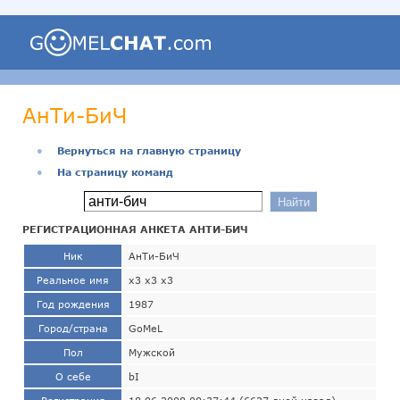
АнТи-БиЧ
●
Вернуться на главную страницу
●
На страницу команд
РЕГИСТРАЦИОННАЯ АНКЕТА АНТИ-БИЧ
Ник
АнТи-БиЧ
Реальное имя
x3 x3 x3
Год рождения
1987
Город/страна
GoMeL
Пол
Мужской
О себе
bI