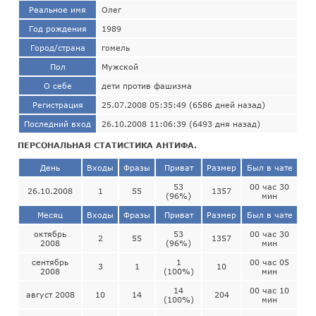
Реальное имя
Олег
Год рождения
1989
Город/страна
гомель
Пол
Мужской
О себе
дети против фашизма
Регистрация
25.07.2008 05:35:49 (6586 дней назад)
Последний вход
26.10.2008 11:06:39 (6493 дня назад)
ПЕРСОНАЛЬНАЯ СТАТИСТИКА АНТИФА.
День
Входы
Фразы
Приват
Размер
Был в чате
53
00 час 30
26.10.2008
1
55
1357
(96%)
мин
Месяц
Входы
Фразы
Приват
Размер
Был в чате
октябрь
53
00 час 30
2
55
1357
2008
(96%)
мин
сентябрь
1
00 час 05
3
1
10
2008
(100%)
мин
14
00 час 10
август 2008
10
14
204
(100%)
мин