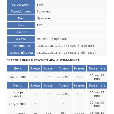
Год рождения
1984
Город/страна
Волотова
Пол
Мужской
Рост
192
Ваш вес
96
О себе
фашизм не пройдёт!
Регистрация
21.07.2008 17:19:37 (6593 дня назад)
Последний вход
06.10.2008 13:34:28 (6516 дней назад)
ПЕРСОНАЛЬНАЯ СТАТИСТИКА АНТИФАШИСТ
День
Входы
Фразы
Приват
Размер
Был в чате
00 час 15
06.10.2008
1
27
20 (74%)
566
мин
Месяц
Входы
Фразы
Приват
Размер
Был в чате
октябрь
00 час 15
1
27
20 (74%)
566
2008
мин
00 час 00
август 2008
2
0
0
0
мин
687
06 час 10