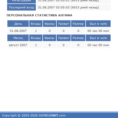
Регистрация
31.08.2007 03:05:01 (6915 дней назад)
Последний вход
31.08.2007 03:05:03 (6915 дней назад)
ПЕРСОНАЛЬНАЯ СТАТИСТИКА АНТИФА
День
Входы
Фразы
Приват
Размер
Был в чате
31.08.2007
1
0
0
0
00 час 00 мин
Месяц
Входы
Фразы
Приват
Размер
Был в чате
август 2007
1
0
0
0
00 час 00 мин
Copyright © 2003-2026 GOMEL
CHAT
.com