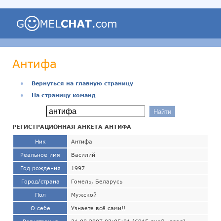
Антифа
●
Вернуться на главную страницу
●
На страницу команд
РЕГИСТРАЦИОННАЯ АНКЕТА АНТИФА
Ник
Антифа
Реальное имя
Василий
Год рождения
1997
Город/страна
Гомель, Беларусь
Пол
Мужской
О себе
Узнаете всё сами!!