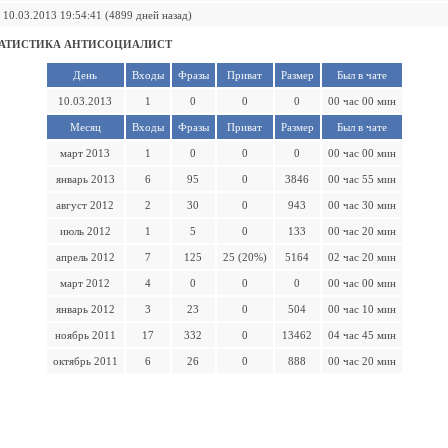
10.03.2013 19:54:41 (4899 дней назад)
ТАТИСТИКА АНТИСОЦИАЛИСТ
День
Входы
Фразы
Приват
Размер
Был в чате
10.03.2013
1
0
0
0
00 час 00 мин
Месяц
Входы
Фразы
Приват
Размер
Был в чате
март 2013
1
0
0
0
00 час 00 мин
январь 2013
6
95
0
3846
00 час 55 мин
август 2012
2
30
0
943
00 час 30 мин
июль 2012
1
5
0
133
00 час 20 мин
апрель 2012
7
125
25 (20%)
5164
02 час 20 мин
март 2012
4
0
0
0
00 час 00 мин
январь 2012
3
23
0
504
00 час 10 мин
ноябрь 2011
17
332
0
13462
04 час 45 мин
октябрь 2011
6
26
0
888
00 час 20 мин