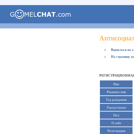
Антисоциал
●
Вернуться на 
●
На страницу к
РЕГИСТРАЦИОННА
Ник
Реальное имя
Год рождения
Город/страна
Пол
О себе
Регистрация