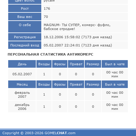
Цвет волос
русый
Рост
176
Ваш вес
70
О себе
MAGNUM- ТЫ СУПЕР, комерс- фуфло,
бабское отродие!
Регистрация
18.12.2006 15:58:02 (7173 дня назад)
Последний вход
05.02.2007 22:24:01 (7123 дня назад)
ПЕРСОНАЛЬНАЯ СТАТИСТИКА АНТИКОМЕРС
День
Входы
Фразы
Приват
Размер
Был в чате
00 час 00
05.02.2007
1
0
0
0
мин
Месяц
Входы
Фразы
Приват
Размер
Был в чате
февраль
00 час 00
1
0
0
0
2007
мин
декабрь
00 час 00
1
0
0
0
2006
мин
Copyright © 2003-2026 GOMEL
CHAT
.com