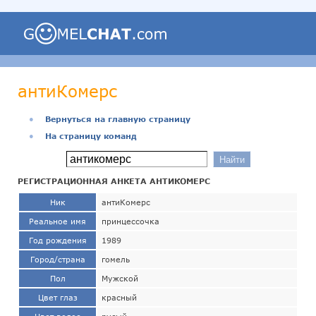
антиКомерс
●
Вернуться на главную страницу
●
На страницу команд
РЕГИСТРАЦИОННАЯ АНКЕТА АНТИКОМЕРС
Ник
антиКомерс
Реальное имя
принцессочка
Год рождения
1989
Город/страна
гомель
Пол
Мужской
Цвет глаз
красный