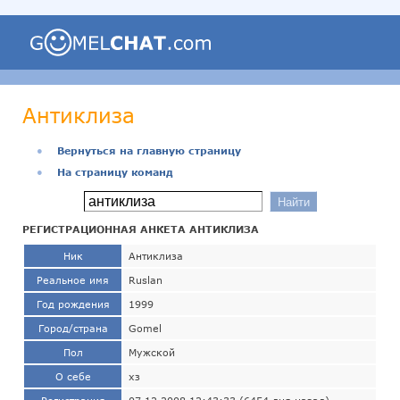
Антиклиза
●
Вернуться на главную страницу
●
На страницу команд
РЕГИСТРАЦИОННАЯ АНКЕТА АНТИКЛИЗА
Ник
Антиклиза
Реальное имя
Ruslan
Год рождения
1999
Город/страна
Gomel
Пол
Мужской
О себе
хз