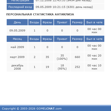
Регистрация
07.12.2008 12:43:33 (6454 дня назад)
Последний вход
09.05.2009 10:21:15 (6301 день назад)
ПЕРСОНАЛЬНАЯ СТАТИСТИКА АНТИКЛИЗА
День
Входы
Фразы
Приват
Размер
Был в чате
00 час 00
09.05.2009
1
0
0
0
мин
Месяц
Входы
Фразы
Приват
Размер
Был в чате
00 час 00
май 2009
1
0
0
0
мин
35
00 час 20
март 2009
2
35
660
(100%)
мин
декабрь
18
00 час 10
1
19
252
2008
(95%)
мин
Copyright © 2003-2026 GOMEL
CHAT
.com