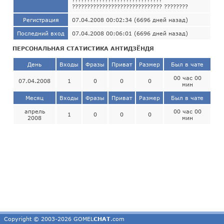
?????????????????????????????? ????????
Регистрация
07.04.2008 00:02:34 (6696 дней назад)
Последний вход
07.04.2008 00:06:01 (6696 дней назад)
ПЕРСОНАЛЬНАЯ СТАТИСТИКА АНТИДЗЁНДЯ
День
Входы
Фразы
Приват
Размер
Был в чате
00 час 00
07.04.2008
1
0
0
0
мин
Месяц
Входы
Фразы
Приват
Размер
Был в чате
апрель
00 час 00
1
0
0
0
2008
мин
Copyright © 2003-2026 GOMEL
CHAT
.com