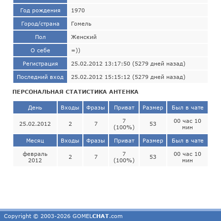
Год рождения
1970
Город/страна
Гомель
Пол
Женский
О себе
=))
Регистрация
25.02.2012 13:17:50 (5279 дней назад)
Последний вход
25.02.2012 15:15:12 (5279 дней назад)
ПЕРСОНАЛЬНАЯ СТАТИСТИКА АНТЕНКА
День
Входы
Фразы
Приват
Размер
Был в чате
7
00 час 10
25.02.2012
2
7
53
(100%)
мин
Месяц
Входы
Фразы
Приват
Размер
Был в чате
февраль
7
00 час 10
2
7
53
2012
(100%)
мин
Copyright © 2003-2026 GOMEL
CHAT
.com