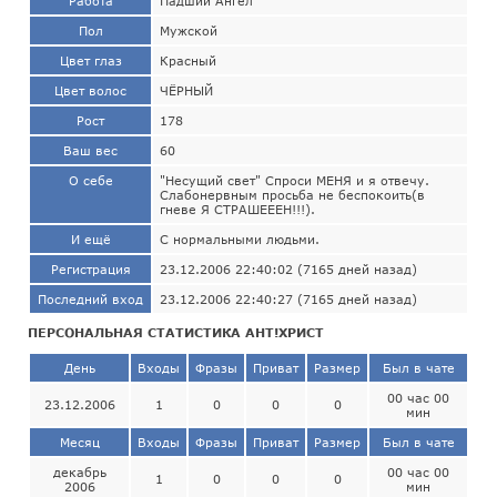
Работа
Падший Ангел
Пол
Мужской
Цвет глаз
Красный
Цвет волос
ЧЁРНЫЙ
Рост
178
Ваш вес
60
О себе
"Несущий свет" Спроси МЕНЯ и я отвечу.
Слабонервным просьба не беспокоить(в
гневе Я СТРАШЕЕЕН!!!).
И ещё
С нормальными людьми.
Регистрация
23.12.2006 22:40:02 (7165 дней назад)
Последний вход
23.12.2006 22:40:27 (7165 дней назад)
ПЕРСОНАЛЬНАЯ СТАТИСТИКА АНТ!ХРИСТ
День
Входы
Фразы
Приват
Размер
Был в чате
00 час 00
23.12.2006
1
0
0
0
мин
Месяц
Входы
Фразы
Приват
Размер
Был в чате
декабрь
00 час 00
1
0
0
0
2006
мин