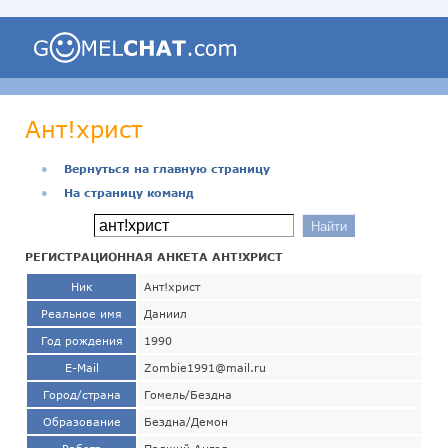
Ант!христ
●
Вернуться на главную страницу
●
На страницу команд
РЕГИСТРАЦИОННАЯ АНКЕТА АНТ!ХРИСТ
Ник
Ант!христ
Реальное имя
Даниил
Год рождения
1990
E-Mail
Zombie1991@mail.ru
Город/страна
Гомель/Бездна
Образование
Бездна/Демон