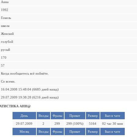
Анна
1992
Гомель
школа
Женский
голубой
русый
170
57
Когда пообщаетесь всё поймёте.
Со всеми.
16.04.2008 15:48:04 (6685 дней назад)
29.07.2009 19:38:28 (6216 дней назад)
АТИСТИКА АНН@
День
Входы
Фразы
Приват
Размер
Был в чате
29.07.2009
2
299
299 (100%)
5164
02 час 30 мин
Месяц
Входы
Фразы
Приват
Размер
Был в чате