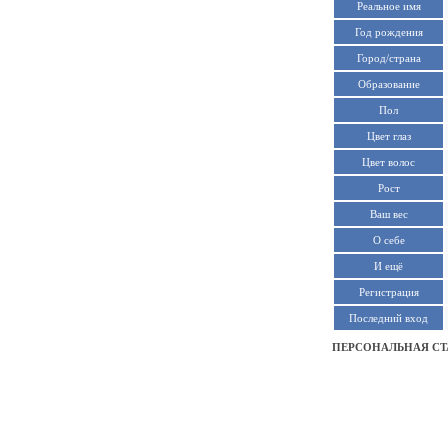
Реальное имя
Год рождения
Город/страна
Образование
Пол
Цвет глаз
Цвет волос
Рост
Ваш вес
О себе
И ещё
Регистрация
Последний вход
ПЕРСОНАЛЬНАЯ СТ