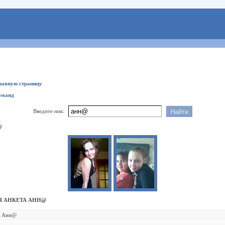
главную страницу
оманд
Введите ник:
@
 АНКЕТА АНН@
Анн@