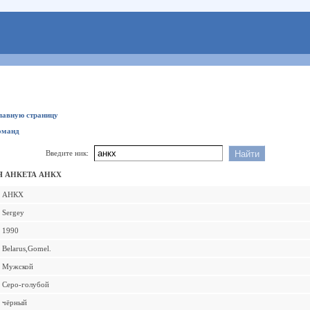
главную страницу
оманд
Введите ник:
 АНКЕТА АНКХ
АНКХ
Sergey
1990
Belarus,Gomel.
Мужской
Серо-голубой
чёрный