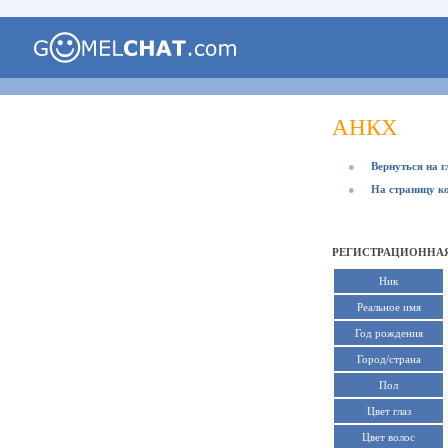
АНКХ
●
Вернуться на 
●
На страницу к
РЕГИСТРАЦИОННАЯ
Ник
Реальное имя
Год рождения
Город/страна
Пол
Цвет глаз
Цвет волос