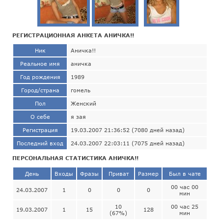
РЕГИСТРАЦИОННАЯ АНКЕТА АНИЧКА!!
Ник
Аничка!!
Реальное имя
аничка
Год рождения
1989
Город/страна
гомель
Пол
Женский
О себе
я зая
Регистрация
19.03.2007 21:36:52 (7080 дней назад)
Последний вход
24.03.2007 22:03:11 (7075 дней назад)
ПЕРСОНАЛЬНАЯ СТАТИСТИКА АНИЧКА!!
День
Входы
Фразы
Приват
Размер
Был в чате
00 час 00
24.03.2007
1
0
0
0
мин
10
00 час 25
19.03.2007
1
15
128
(67%)
мин