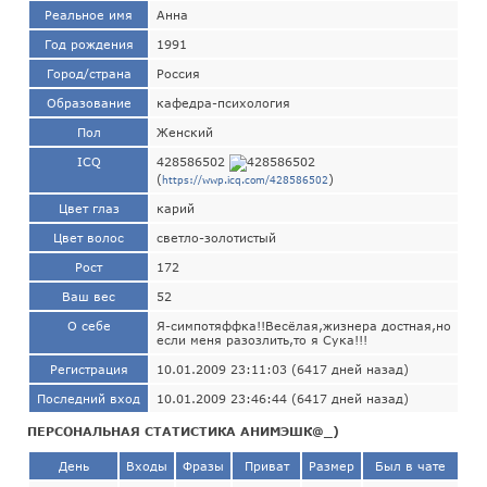
Реальное имя
Анна
Год рождения
1991
Город/страна
Россия
Образование
кафедра-психология
Пол
Женский
ICQ
428586502
(
)
https://wwp.icq.com/428586502
Цвет глаз
карий
Цвет волос
светло-золотистый
Рост
172
Ваш вес
52
О себе
Я-симпотяффка!!Весёлая,жизнера достная,но
если меня разозлить,то я Сука!!!
Регистрация
10.01.2009 23:11:03 (6417 дней назад)
Последний вход
10.01.2009 23:46:44 (6417 дней назад)
ПЕРСОНАЛЬНАЯ СТАТИСТИКА АНИМЭШК@_)
День
Входы
Фразы
Приват
Размер
Был в чате