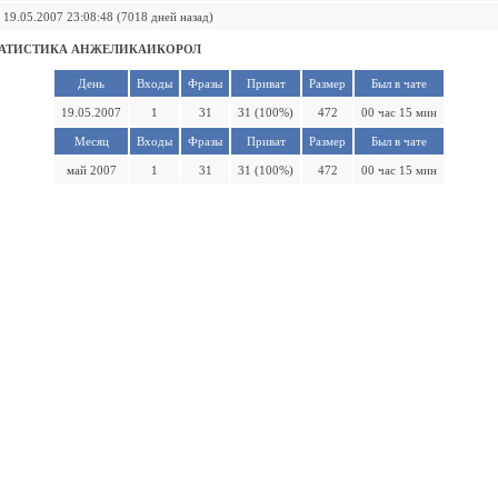
19.05.2007 23:08:48 (7018 дней назад)
ТАТИСТИКА АНЖЕЛИКАИКОРОЛ
День
Входы
Фразы
Приват
Размер
Был в чате
19.05.2007
1
31
31 (100%)
472
00 час 15 мин
Месяц
Входы
Фразы
Приват
Размер
Был в чате
май 2007
1
31
31 (100%)
472
00 час 15 мин