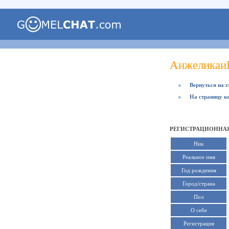
Анжеликаи
●
Вернуться на 
●
На страницу к
РЕГИСТРАЦИОННА
Ник
Реальное имя
Год рождения
Город/страна
Пол
О себе
Регистрация