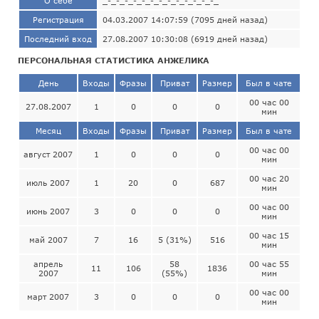
О себе
_-_-_-_-_-_-_-_-_-_-_-_-_-_
Регистрация
04.03.2007 14:07:59 (7095 дней назад)
Последний вход
27.08.2007 10:30:08 (6919 дней назад)
ПЕРСОНАЛЬНАЯ СТАТИСТИКА АНЖЕЛИКА
День
Входы
Фразы
Приват
Размер
Был в чате
00 час 00
27.08.2007
1
0
0
0
мин
Месяц
Входы
Фразы
Приват
Размер
Был в чате
00 час 00
август 2007
1
0
0
0
мин
00 час 20
июль 2007
1
20
0
687
мин
00 час 00
июнь 2007
3
0
0
0
мин
00 час 15
май 2007
7
16
5 (31%)
516
мин
апрель
58
00 час 55
11
106
1836
2007
(55%)
мин
00 час 00
март 2007
3
0
0
0
мин