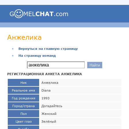
Анжелика
●
Вернуться на главную страницу
●
На страницу команд
РЕГИСТРАЦИОННАЯ АНКЕТА АНЖЕЛИКА
Ник
Анжелика
Реальное имя
Diana
Год рождения
1993
Город/страна
Догадайтесь
Пол
Женский
Цвет глаз
Зелёный