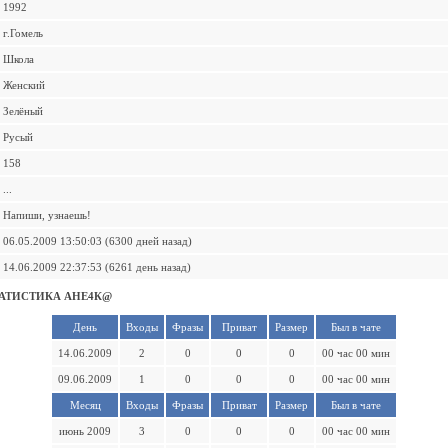
1992
г.Гомель
Школа
Женский
Зелёный
Русый
158
...
Напиши, узнаешь!
06.05.2009 13:50:03 (6300 дней назад)
14.06.2009 22:37:53 (6261 день назад)
АТИСТИКА АНЕ4К@
День
Входы
Фразы
Приват
Размер
Был в чате
14.06.2009
2
0
0
0
00 час 00 мин
09.06.2009
1
0
0
0
00 час 00 мин
Месяц
Входы
Фразы
Приват
Размер
Был в чате
июнь 2009
3
0
0
0
00 час 00 мин