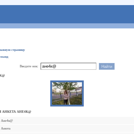
главную страницу
оманд
Введите ник:
4К@
 АНКЕТА АНЕ4К@
Ане4к@
Анюта