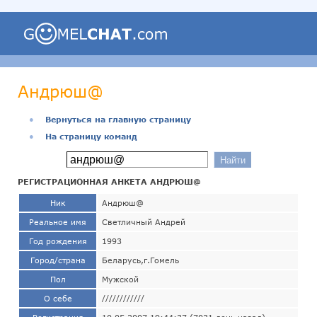
Андрюш@
●
Вернуться на главную страницу
●
На страницу команд
РЕГИСТРАЦИОННАЯ АНКЕТА АНДРЮШ@
Ник
Андрюш@
Реальное имя
Светличный Андрей
Год рождения
1993
Город/страна
Беларусь,г.Гомель
Пол
Мужской
О себе
////////////