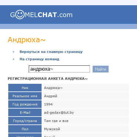
Андрюха~
●
Вернуться на главную страницу
●
На страницу команд
РЕГИСТРАЦИОННАЯ АНКЕТА АНДРЮХА~
Ник
Андрюха~
Реальное имя
Андрей
Год рождения
1994
E-Mail
ad-gedax@tut.by
Город/страна
Там где и все
Пол
Мужской