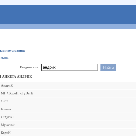
главную страницу
оманд
Введите ник:
 АНКЕТА АНДРИК
АндриК
Ml_*BopoH_cTyDeHt
1987
Гомель
СтУдЕнТ
Мужской
КариЙ