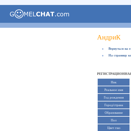
АндриК
●
Вернуться на 
●
На страницу к
РЕГИСТРАЦИОННАЯ
Ник
Реальное имя
Год рождения
Город/страна
Образование
Пол
Цвет глаз