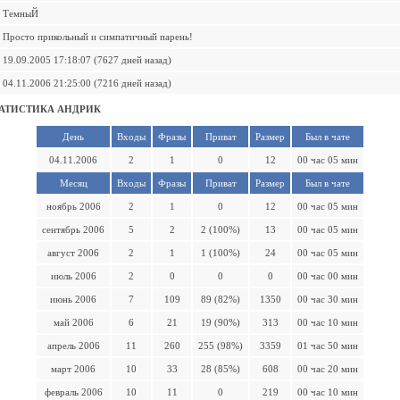
ТемныЙ
Просто прикольный и симпатичный парень!
19.09.2005 17:18:07 (7627 дней назад)
04.11.2006 21:25:00 (7216 дней назад)
АТИСТИКА АНДРИК
День
Входы
Фразы
Приват
Размер
Был в чате
04.11.2006
2
1
0
12
00 час 05 мин
Месяц
Входы
Фразы
Приват
Размер
Был в чате
ноябрь 2006
2
1
0
12
00 час 05 мин
сентябрь 2006
5
2
2 (100%)
13
00 час 05 мин
август 2006
2
1
1 (100%)
24
00 час 05 мин
июль 2006
2
0
0
0
00 час 00 мин
июнь 2006
7
109
89 (82%)
1350
00 час 30 мин
май 2006
6
21
19 (90%)
313
00 час 10 мин
апрель 2006
11
260
255 (98%)
3359
01 час 50 мин
март 2006
10
33
28 (85%)
608
00 час 20 мин
февраль 2006
10
11
0
219
00 час 10 мин