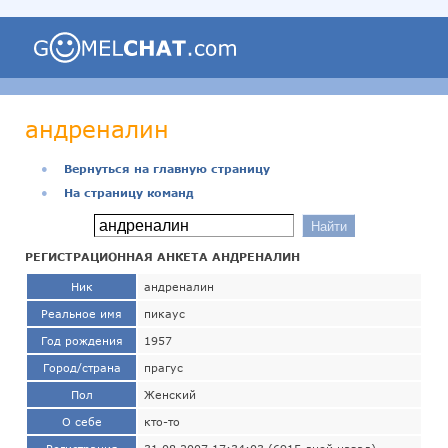
андреналин
●
Вернуться на главную страницу
●
На страницу команд
РЕГИСТРАЦИОННАЯ АНКЕТА АНДРЕНАЛИН
Ник
андреналин
Реальное имя
пикаус
Год рождения
1957
Город/страна
прагус
Пол
Женский
О себе
кто-то