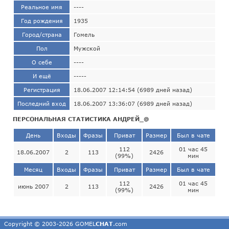
Реальное имя
----
Год рождения
1935
Город/страна
Гомель
Пол
Мужской
О себе
----
И ещё
-----
Регистрация
18.06.2007 12:14:54 (6989 дней назад)
Последний вход
18.06.2007 13:36:07 (6989 дней назад)
ПЕРСОНАЛЬНАЯ СТАТИСТИКА АНДРЕЙ_@
День
Входы
Фразы
Приват
Размер
Был в чате
112
01 час 45
18.06.2007
2
113
2426
(99%)
мин
Месяц
Входы
Фразы
Приват
Размер
Был в чате
112
01 час 45
июнь 2007
2
113
2426
(99%)
мин
Copyright © 2003-2026 GOMEL
CHAT
.com