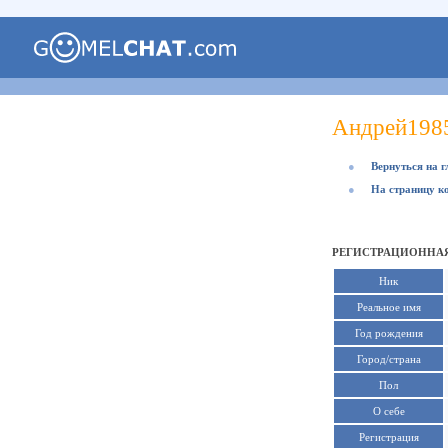
Андрей198
●
Вернуться на 
●
На страницу к
РЕГИСТРАЦИОННАЯ
Ник
Реальное имя
Год рождения
Город/страна
Пол
О себе
Регистрация