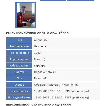
РЕГИСТРАЦИОННАЯ АНКЕТА АНДРЕЙКИН
Ник
Андрейкин
Реальное имя
Чемпион
Год рождения
1933
Город/страна
ГомелЬ)
Образование
Гарвард
Работа
Продаю Арбузы
Пол
Мужской
О себе
Обожаю Мулаток и Китаянок)))
Регистрация
10.03.2009 16:57:13 (6360 дней назад)
Последний вход
13.03.2009 13:32:27 (6357 дней назад)
ПЕРСОНАЛЬНАЯ СТАТИСТИКА АНДРЕЙКИН