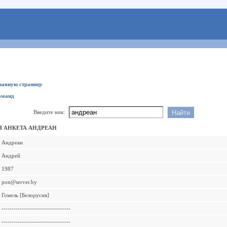
главную страницу
оманд
Введите ник:
 АНКЕТА АНДРЕАН
Андреан
Андрей
1987
pon@server.by
Гомель [Белорусия]
----------------------------------
----------------------------------