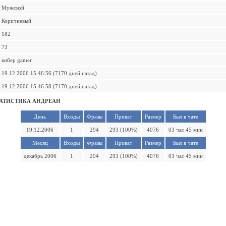
Мужской
Коричневый
182
73
кибер gamer
19.12.2006 15:46:56 (7170 дней назад)
19.12.2006 15:46:58 (7170 дней назад)
АТИСТИКА АНДРЕАН
День
Входы
Фразы
Приват
Размер
Был в чате
19.12.2006
1
294
293 (100%)
4076
03 час 45 мин
Месяц
Входы
Фразы
Приват
Размер
Был в чате
декабрь 2006
1
294
293 (100%)
4076
03 час 45 мин