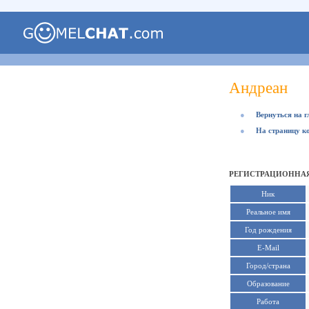
Андреан
●
Вернуться на 
●
На страницу к
РЕГИСТРАЦИОННАЯ
Ник
Реальное имя
Год рождения
E-Mail
Город/страна
Образование
Работа