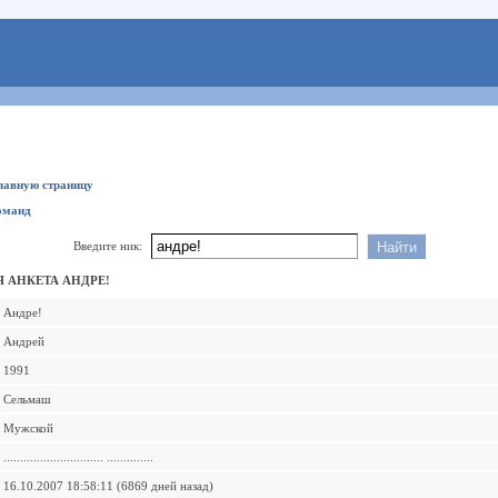
главную страницу
оманд
Введите ник:
 АНКЕТА АНДРЕ!
Андре!
Андрей
1991
Сельмаш
Мужской
.............................. ..............
16.10.2007 18:58:11 (6869 дней назад)