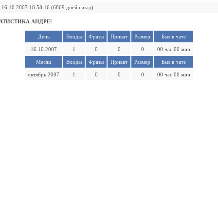
16.10.2007 18:58:16 (6869 дней назад)
АТИСТИКА АНДРЕ!
День
Входы
Фразы
Приват
Размер
Был в чате
16.10.2007
1
0
0
0
00 час 00 мин
Месяц
Входы
Фразы
Приват
Размер
Был в чате
октябрь 2007
1
0
0
0
00 час 00 мин