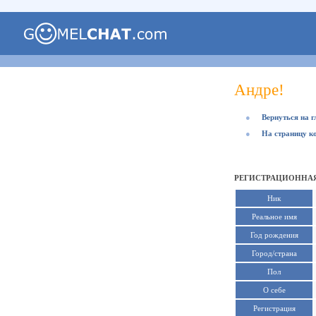
Андре!
●
Вернуться на 
●
На страницу к
РЕГИСТРАЦИОННАЯ
Ник
Реальное имя
Год рождения
Город/страна
Пол
О себе
Регистрация