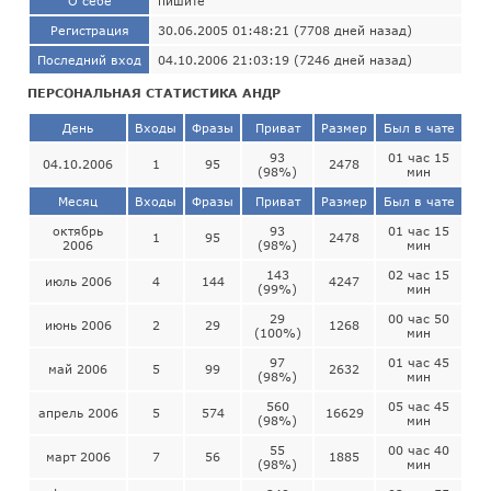
О себе
пишите
Регистрация
30.06.2005 01:48:21 (7708 дней назад)
Последний вход
04.10.2006 21:03:19 (7246 дней назад)
ПЕРСОНАЛЬНАЯ СТАТИСТИКА АНДР
День
Входы
Фразы
Приват
Размер
Был в чате
93
01 час 15
04.10.2006
1
95
2478
(98%)
мин
Месяц
Входы
Фразы
Приват
Размер
Был в чате
октябрь
93
01 час 15
1
95
2478
2006
(98%)
мин
143
02 час 15
июль 2006
4
144
4247
(99%)
мин
29
00 час 50
июнь 2006
2
29
1268
(100%)
мин
97
01 час 45
май 2006
5
99
2632
(98%)
мин
560
05 час 45
апрель 2006
5
574
16629
(98%)
мин
55
00 час 40
март 2006
7
56
1885
(98%)
мин