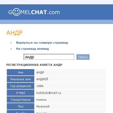
АНДР
●
Вернуться на главную страницу
●
На страницу команд
РЕГИСТРАЦИОННАЯ АНКЕТА АНДР
Ник
АНДР
Реальное имя
АНДРЕЙ
Год рождения
1986
E-Mail
kolishok@mail.ru
Город/страна
гомель
Пол
Мужской