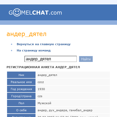
андер_дятел
●
Вернуться на главную страницу
●
На страницу команд
РЕГИСТРАЦИОННАЯ АНКЕТА АНДЕР_ДЯТЕЛ
Ник
андер_дятел
Реальное имя
czcz
Год рождения
1930
Город/страна
czs
Пол
Мужской
О себе
андер, дух_андера, ганибал_андер