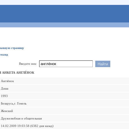
главную страницу
оманд
Введите ник:
 АНКЕТА АНГЛЁНОК
Англёнок
Даша
1993
Беларусь,г. Гомель
Женский
Дружелюбная и общительная
14.02.2009 19:03:58 (6382 дня назад)