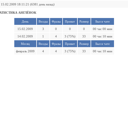
15.02.2009 18:11:21 (6381 день назад)
АТИСТИКА АНГЛЁНОК
День
Входы
Фразы
Приват
Размер
Был в чате
15.02.2009
3
0
0
0
00 час 00 мин
14.02.2009
1
4
3 (75%)
33
00 час 10 мин
Месяц
Входы
Фразы
Приват
Размер
Был в чате
февраль 2009
4
4
3 (75%)
33
00 час 10 мин