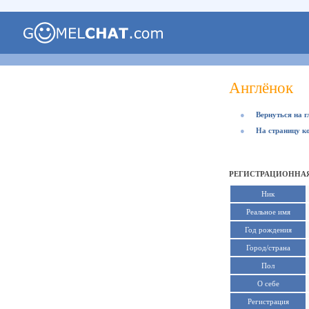
Англёнок
●
Вернуться на 
●
На страницу к
РЕГИСТРАЦИОННАЯ
Ник
Реальное имя
Год рождения
Город/страна
Пол
О себе
Регистрация