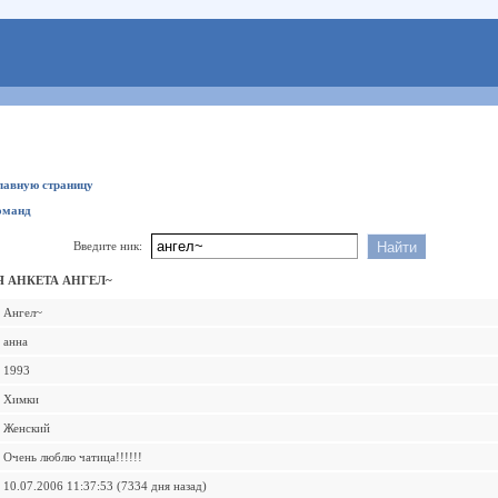
главную страницу
оманд
Введите ник:
 АНКЕТА АНГЕЛ~
Ангел~
анна
1993
Химки
Женский
Очень люблю чатица!!!!!!
10.07.2006 11:37:53 (7334 дня назад)