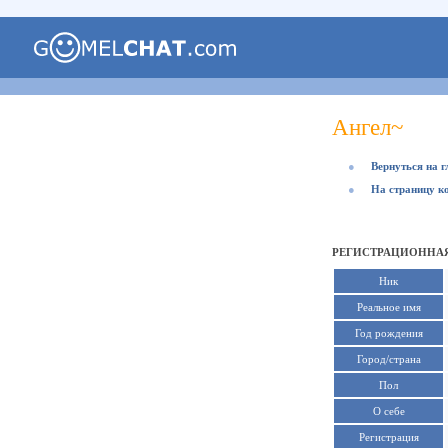
Ангел~
●
Вернуться на 
●
На страницу к
РЕГИСТРАЦИОННАЯ
Ник
Реальное имя
Год рождения
Город/страна
Пол
О себе
Регистрация