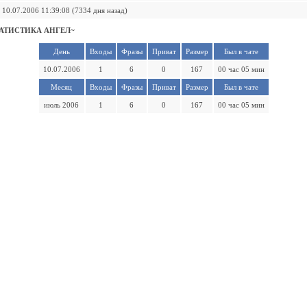
10.07.2006 11:39:08 (7334 дня назад)
АТИСТИКА АНГЕЛ~
День
Входы
Фразы
Приват
Размер
Был в чате
10.07.2006
1
6
0
167
00 час 05 мин
Месяц
Входы
Фразы
Приват
Размер
Был в чате
июль 2006
1
6
0
167
00 час 05 мин