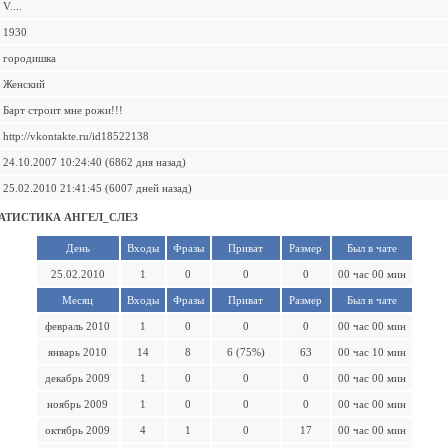
V....
1930
городишка
Женский
Барт строит мне рожи!!!
http://vkontakte.ru/id18522138
24.10.2007 10:24:40 (6862 дня назад)
25.02.2010 21:41:45 (6007 дней назад)
АТИСТИКА АНГЕЛ_СЛЕЗ
День
Входы
Фразы
Приват
Размер
Был в чате
25.02.2010
1
0
0
0
00 час 00 мин
Месяц
Входы
Фразы
Приват
Размер
Был в чате
февраль 2010
1
0
0
0
00 час 00 мин
январь 2010
14
8
6 (75%)
63
00 час 10 мин
декабрь 2009
1
0
0
0
00 час 00 мин
ноябрь 2009
1
0
0
0
00 час 00 мин
октябрь 2009
4
1
0
17
00 час 00 мин