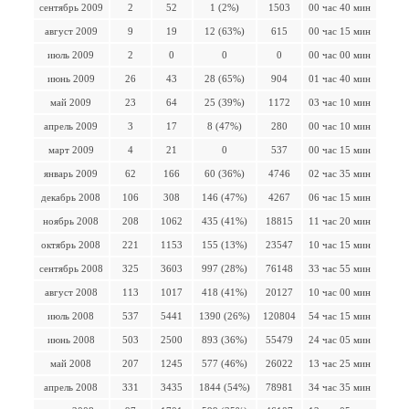
сентябрь 2009
2
52
1 (2%)
1503
00 час 40 мин
август 2009
9
19
12 (63%)
615
00 час 15 мин
июль 2009
2
0
0
0
00 час 00 мин
июнь 2009
26
43
28 (65%)
904
01 час 40 мин
май 2009
23
64
25 (39%)
1172
03 час 10 мин
апрель 2009
3
17
8 (47%)
280
00 час 10 мин
март 2009
4
21
0
537
00 час 15 мин
январь 2009
62
166
60 (36%)
4746
02 час 35 мин
декабрь 2008
106
308
146 (47%)
4267
06 час 15 мин
ноябрь 2008
208
1062
435 (41%)
18815
11 час 20 мин
октябрь 2008
221
1153
155 (13%)
23547
10 час 15 мин
сентябрь 2008
325
3603
997 (28%)
76148
33 час 55 мин
август 2008
113
1017
418 (41%)
20127
10 час 00 мин
июль 2008
537
5441
1390 (26%)
120804
54 час 15 мин
июнь 2008
503
2500
893 (36%)
55479
24 час 05 мин
май 2008
207
1245
577 (46%)
26022
13 час 25 мин
апрель 2008
331
3435
1844 (54%)
78981
34 час 35 мин